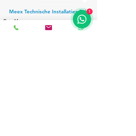
Meex Technische Installaties BV
1
Over Meex
Engineering
Projecten
Onderhoud
Werken bij Meex
Vacatures
Contact
Certificaten
Blog
Contactgegevens