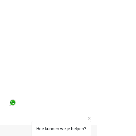
Wil jij solliciteren of de
mogelijkheden tot een nieuwe
carrière bespreken?
Stuur ons gerust een Whatsapp!
+31 6 31962151
Hoe kunnen we je helpen?