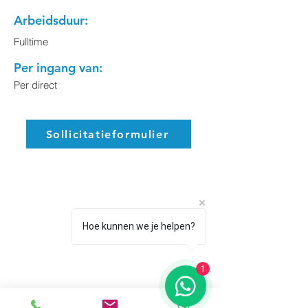
Arbeidsduur:
Fulltime
Per ingang van:
Per direct
Sollicitatieformulier
Hoe kunnen we je helpen?
Heb jij interesse in deze functie,
maar heb je nog vragen?
1
Stuur ons gerust een Whatsapp!