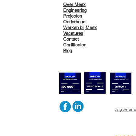
Over Meex
Engineering
Projecten
Onderhoud
Werken bij Meex
Vacatures
UIT HET ARCHIEF: 50 JAAR
Contact
MEEX TECHNISCHE
Certificaten
INSTALLATIES
Blog
Algemene