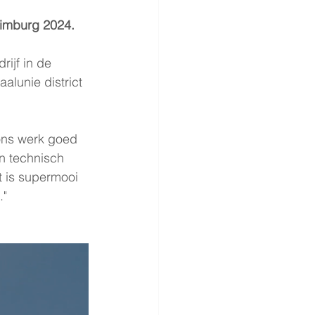
Limburg 2024.
ijf in de 
lunie district 
ons werk goed 
n technisch 
t is supermooi 
."