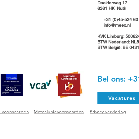
Daelderweg 17
6361 HK Nuth
+31 (0)45-524 60
info@meex.nl
Stag
KVK Limburg: 50062
Meex breidt uit met
BTW Nederland: NL8
overname Van der Zalm
BTW België: BE 043
Nuth BV en versterkt positie
in de markt
Bel ons: +3
Vacatures
 voorwaarden
Metaalunievoorwaarden
Privacy verklaring