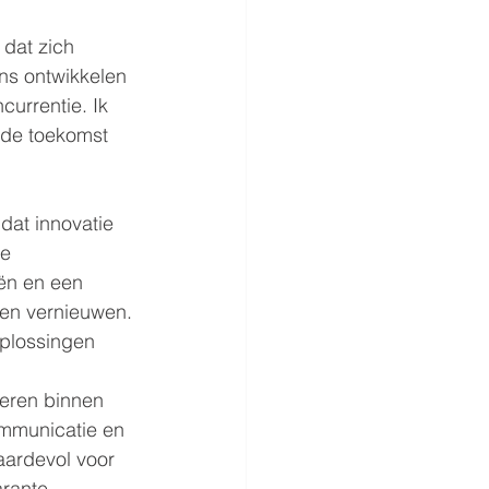
 dat zich 
s ontwikkelen 
currentie. Ik 
t de toekomst 
 dat innovatie 
e 
ën en een 
ven vernieuwen. 
plossingen 
eren binnen 
ommunicatie en 
ardevol voor 
rante 