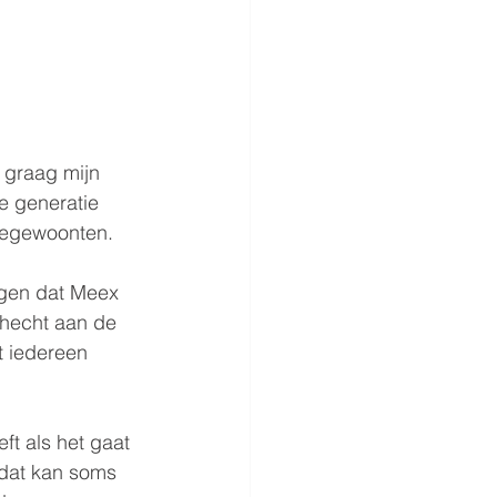
 graag mijn 
e generatie 
iegewoonten.
ggen dat Meex 
ehecht aan de 
t iedereen 
t als het gaat 
dat kan soms 