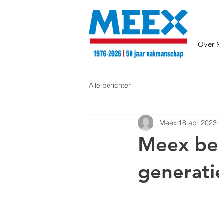
Over 
Alle berichten
Meex
18 apr 2023
Meex ber
generati