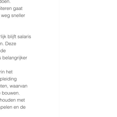
doen. 
teren gaat 
 weg sneller 
k blijft salaris 
en. Deze 
mde 
belangrijker 
in het 
pleiding 
uten, waarvan 
e bouwen. 
 houden met 
spelen en de 