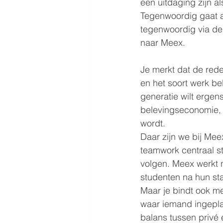
een uitdaging zijn al
Tegenwoordig gaat a
tegenwoordig via de
naar Meex. 
Je merkt dat de reden
en het soort werk be
generatie wilt erge
belevingseconomie, 
wordt.
Daar zijn we bij Mee
teamwork centraal s
volgen. Meex werkt 
studenten na hun sta
Maar je bindt ook m
waar iemand ingepla
balans tussen privé 