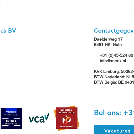
ies BV
Contactgegev
Daelderweg 17
6361 HK Nuth
+31 (0)45-524 60
info@meex.nl
Stag
KVK Limburg: 50062
Meex breidt uit met
BTW Nederland: NL8
overname Van der Zalm
BTW België: BE 043
Nuth BV en versterkt positie
in de markt
Bel ons: +3
Vacatures