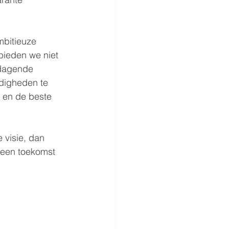
mbitieuze 
bieden we niet 
tdagende 
digheden te 
 en de beste 
 visie, dan 
r een toekomst 