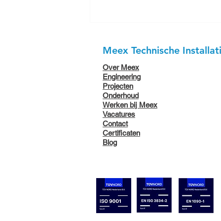
Meex Technische Installat
Over Meex
Engineering
Projecten
Onderhoud
Werken bij Meex
Vacatures
UIT HET ARCHIEF: 50 JAAR
Contact
MEEX TECHNISCHE
Certificaten
INSTALLATIES
Blog