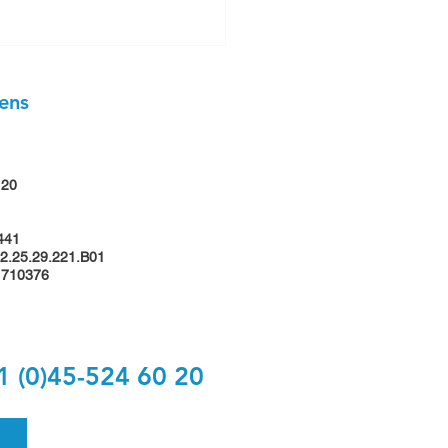
ens
 20
e als technisch tekenaar
441
2.25.29.221.B01
1710376
1 (0)45-524 60 20