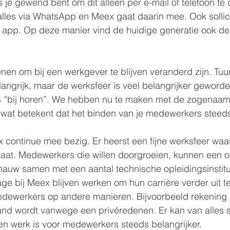
s je gewend bent om dit alleen per e-mail of telefoon te 
lles via WhatsApp en Meex gaat daarin mee. Ook sollici
 app. Op deze manier vind de huidige generatie ook de
en om bij een werkgever te blijven veranderd zijn. Tuurlij
langrijk, maar de werksfeer is veel belangrijker geword
ns “bij horen”. We hebben nu te maken met de zogenaa
wat betekent dat het binden van je medewerkers steeds 
x continue mee bezig. Er heerst een fijne werksfeer waar
taat. Medewerkers die willen doorgroeien, kunnen een o
nauw samen met een aantal technische opleidingsinstit
ge bij Meex blijven werken om hun carrière verder uit t
edewerkers op andere manieren. Bijvoorbeeld rekening
nd wordt vanwege een privéredenen. Er kan van alles 
en werk is voor medewerkers steeds belangrijker.