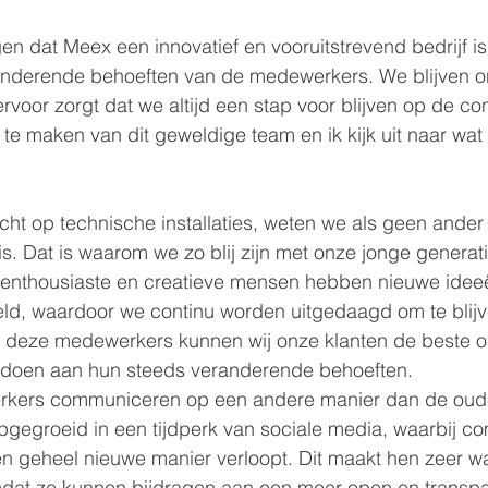
en dat Meex een innovatief en vooruitstrevend bedrijf is
nderende behoeften van de medewerkers. We blijven on
voor zorgt dat we altijd een stap voor blijven op de con
t te maken van dit geweldige team en ik kijk uit naar wa
richt op technische installaties, weten we als geen ander
is. Dat is waarom we zo blij zijn met onze jonge generati
enthousiaste en creatieve mensen hebben nieuwe idee
reld, waardoor we continu worden uitgedaagd om te blij
 deze medewerkers kunnen wij onze klanten de beste o
oldoen aan hun steeds veranderende behoeften.
kers communiceren op een andere manier dan de oud
 opgegroeid in een tijdperk van sociale media, waarbij c
 geheel nieuwe manier verloopt. Dit maakt hen zeer wa
mdat ze kunnen bijdragen aan een meer open en transpa