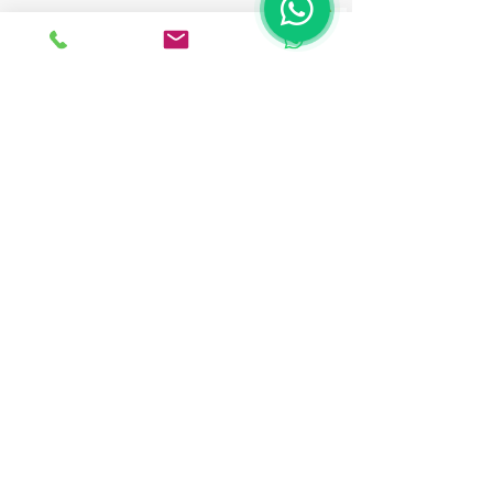
Contactgegevens
Daelderweg 17
6361 HK Nuth
+31 (0)45-524 60 20
info@meex.nl
KVK Limburg:
50062441
BTW Nederland: NL82.25.29.221.B01
BTW België: BE
0431710376
Bel ons: +31 (0)45-524 60 20